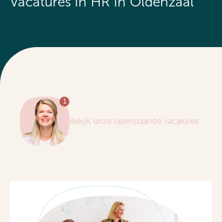
Vacatures in HR in Oldenzaal
Bekijk onze openstaande vacatures