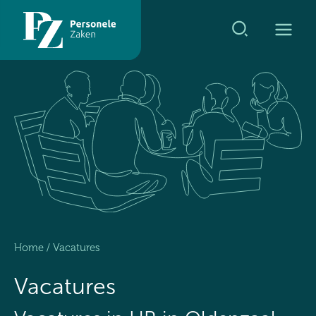
Ga
naar
de
inhoud
Home
/
Vacatures
Vacatures