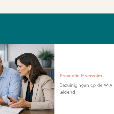
Preventie & verzuim
Bezuinigingen op de WIA
leidend