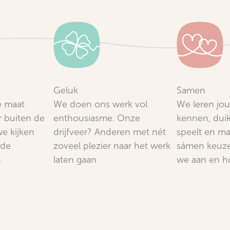
Geluk
Samen
e maat
We doen ons werk vol
We leren jou
r buiten de
enthousiasme. Onze
kennen, duik
we kijken
drijfveer? Anderen met nét
speelt en m
 de
zoveel plezier naar het werk
sámen keuze
n
laten gaan
we aan en h