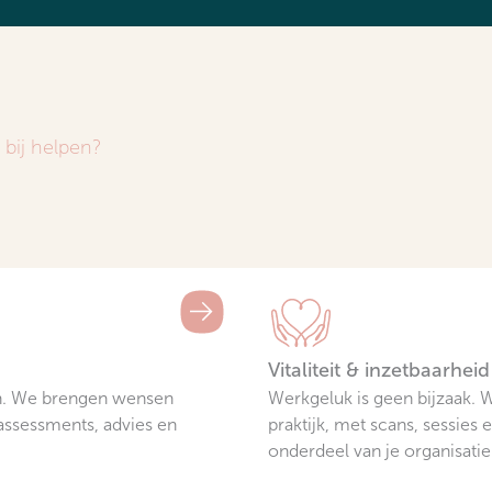
bij helpen?
Vitaliteit & inzetbaarheid
en. We brengen wensen
Werkgeluk is geen bijzaak. W
assessments, advies en
praktijk, met scans, sessie
onderdeel van je organisatie