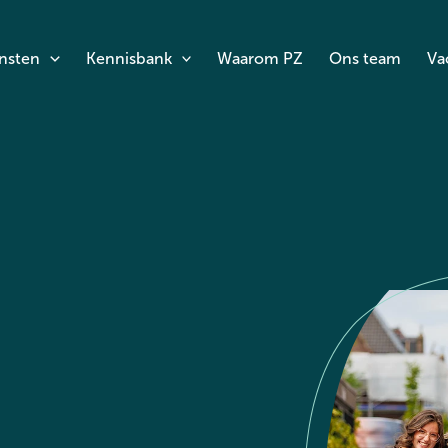
nsten
Kennisbank
Waarom PZ
Ons team
Va