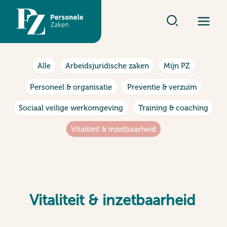
Ga
naar
de
inhoud
Filter
Alle
Arbeidsjuridische zaken
Mijn PZ
posts
by
Personeel & organisatie
Preventie & verzuim
category
Sociaal veilige werkomgeving
Training & coaching
Vitaliteit & inzetbaarheid
Vitaliteit & inzetbaarheid