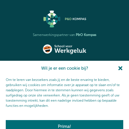
P&O Kompas
Samenwerkingspartner van
School voor Werkgeluk
Partner en initiatiefnemer van de
Wil je er een cookie bij?
Om te leren van bezoekers zoals jij en de beste ervaring te bieden,
gebruiken wij cookies om informatie over je apparaat op te slaan en/of te
raadplegen. Door hiermee in te stemmen kunnen wij gegevens zoals
surfgedrag op onze site verwerken. Als je geen toestemming geeft of uw
Oldenzaalse Boeskool Fonds
Deelnemer van het
toestemming intrekt, kan dit een nadelige invloed hebben op bepaalde
functies en mogelijkheden.
Privacybeleid
Algemene voorwaarden
Prima!