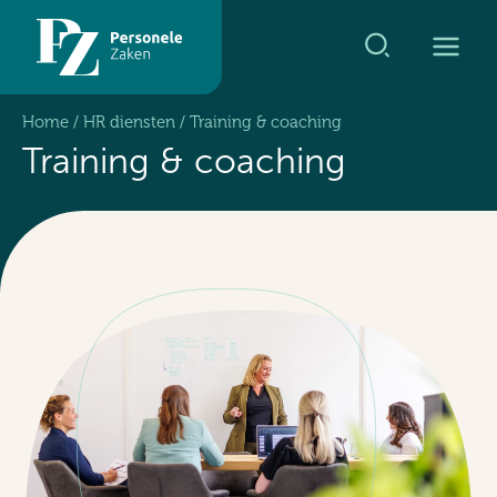
Ga
naar
de
inhoud
Home
/
HR diensten
/
Training & coaching
Training & coaching