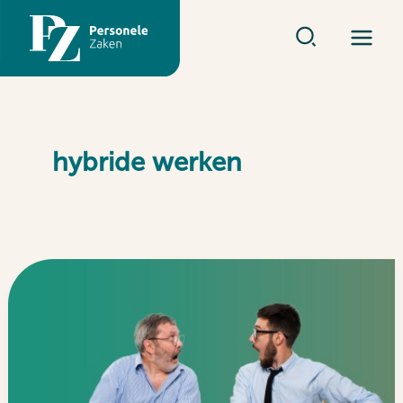
Ga
naar
de
inhoud
hybride werken