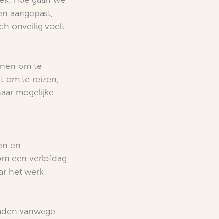
ek: hoe gaan we
en aangepast,
ch onveilig voelt
nnen om te
t om te reizen,
naar mogelijke
en en
om een verlofdag
ar het werk
eraden vanwege