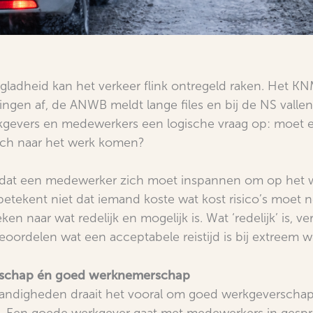
gladheid kan het verkeer flink ontregeld raken. Het KN
gen af, de ANWB meldt lange files en bij de NS vallen 
rkgevers en medewerkers een logische vraag op: moet
toch naar het werk komen?
t dat een medewerker zich moet inspannen om op het 
 betekent niet dat iemand koste wat kost risico’s moet
en naar wat redelijk en mogelijk is. Wat ‘redelijk’ is, ver
eoordelen wat een acceptabele reistijd is bij extreem we
schap én goed werknemerschap
tandigheden draait het vooral om goed werkgeverscha