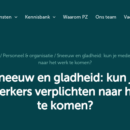
nsten
Kennisbank
Waarom PZ
Ons team
Va
/
Personeel & organisatie
/
Sneeuw en gladheid: kun je mede
naar het werk te komen?
neeuw en gladheid: kun 
kers verplichten naar 
te komen?