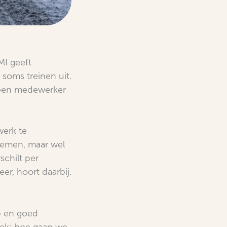
MI geeft
soms treinen uit.
 een medewerker
werk te
 nemen, maar wel
schilt per
er, hoort daarbij.
p en goed