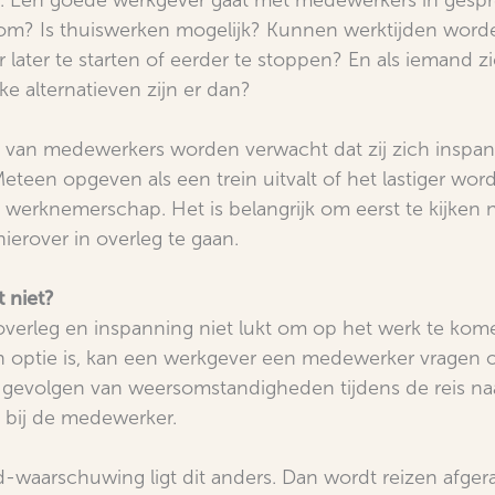
 Een goede werkgever gaat met medewerkers in gespr
om? Is thuiswerken mogelijk? Kunnen werktijden word
 later te starten of eerder te stoppen? En als iemand zi
ke alternatieven zijn er dan?
ag van medewerkers worden verwacht dat zij zich inspa
een opgeven als een trein uitvalt of het lastiger word
d werknemerschap. Het is belangrijk om eerst te kijken 
hierover in overleg te gaan.
 niet?
overleg en inspanning niet lukt om op het werk te kom
 optie is, kan een werkgever een medewerker vragen 
gevolgen van weersomstandigheden tijdens de reis na
e bij de medewerker.
d-waarschuwing ligt dit anders. Dan wordt reizen afg