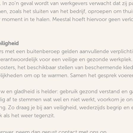
’s. In zo’n geval wordt van werkgevers verwacht dat zij 
, zoals het sluiten van het bedrijf, oproepen om thuis 
r moment in te halen. Meestal hoeft hiervoor geen verl
iligheid
 met een buitenberoep gelden aanvullende verplicht
verantwoordelijk voor een veilige en gezonde werkplek
osters, het beschikbaar stellen van beschermende kled
lijkheden om op te warmen. Samen het gesprek voere
uw en gladheid is helder: gebruik gezond verstand en 
dig af te stemmen wat wel en niet werkt, voorkom je on
. Zo draag je bij aan veiligheid, wederzijds begrip en
k als het weer tegenzit.
erover, neem dan gerust contact met ons op.