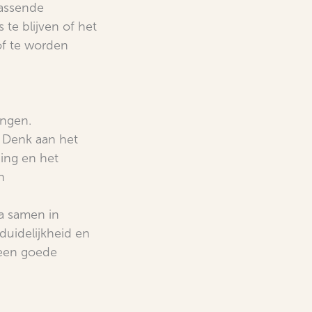
passende
te blijven of het
of te worden
ingen.
. Denk aan het
ing en het
n
ga samen in
duidelijkheid en
 een goede