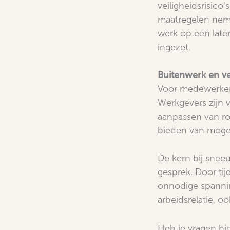
veiligheidsrisico
maatregelen nemen
werk op een late
ingezet.
Buitenwerk en ve
Voor medewerkers
Werkgevers zijn 
aanpassen van ro
bieden van moge
De kern bij snee
gesprek. Door tij
onnodige spanning
arbeidsrelatie, oo
Heb je vragen hi