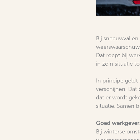
Bij sneeuwval en 
weerswaarschuwin
Dat roept bij we
in zo’n situatie 
In principe geld
verschijnen. Dat
dat er wordt gekek
situatie. Samen b
Goed werkgever
Bij winterse oms